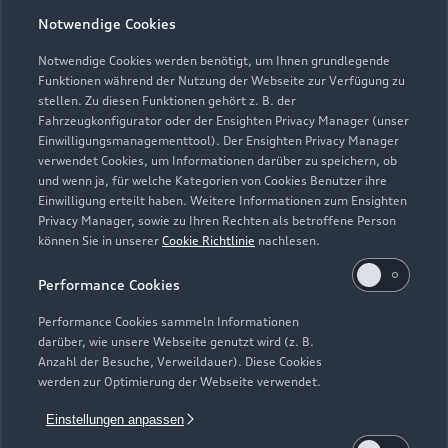
Notwendige Cookies
Öffnungszeiten
Notwendige Cookies werden benötigt, um Ihnen grundlegende
Funktionen während der Nutzung der Webseite zur Verfügung zu
stellen. Zu diesen Funktionen gehört z. B. der
Fahrzeugkonfigurator oder der Ensighten Privacy Manager (unser
Verkauf
Einwilligungsmanagementtool). Der Ensighten Privacy Manager
Geschlossen
,
öffnet am
Freitag 08:00
verwendet Cookies, um Informationen darüber zu speichern, ob
und wenn ja, für welche Kategorien von Cookies Benutzer ihre
Einwilligung erteilt haben. Weitere Informationen zum Ensighten
Service
Privacy Manager, sowie zu Ihren Rechten als betroffene Person
Geschlossen
,
öffnet am
Freitag 07:00
können Sie in unserer
Cookie Richtlinie
nachlesen.
Performance Cookies
Teile- & Zubehörverkauf
Geschlossen
,
öffnet am
Freitag 07:00
Performance Cookies sammeln Informationen
darüber, wie unsere Webseite genutzt wird (z. B.
Anzahl der Besuche, Verweildauer). Diese Cookies
Großkunden
werden zur Optimierung der Webseite verwendet.
Geschlossen
,
öffnet am
Freitag 08:00
Einstellungen anpassen