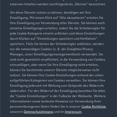
externen Inhalten werden nachfolgend als „Dienste“ bezeichnet.
Um diese Dienste nutzen zu können, benötigen wir Ihre
Einwilligung. Mit einem Klick auf "Alle akzeptieren" erteilen Sie
Ihre Einwilligung zur Verwendung aller Dienste. Sie können auch
einzelne Einwilligungen erteilen, indem Sie die Schieberegler für
jede Cookie-Kategorie einzeln anklicken und diese Einstellungen
durch Klicken auf "Einstellungen speichern und fortfahren"
speichern. Falls Sie keinen der Schieberegler anklicken, werden
nur die notwendigen Cookies (z. B. der Ensighten Privacy
Manager, unser Einwilligungsmanagementtool) verwendet. Sie
sind nicht gesetzlich verpflichtet, in die Verwendung von Cookies
Frankfurter Straße 72
einzuwilligen, aber wenn Sie Ihre Einwilligung nicht erteilen,
65520 Bad Camberg
können Sie bestimmte unserer Dienste möglicherweise nicht
nutzen. Sie können Ihre Cookie-Einstellungen anhand der unten
aufgeführten Kategorien von Cookies verwalten. Sie können Ihre
06434 91590
Einwilligung jederzeit mit Wirkung zum Zeitpunkt des Widerrufs
widerrufen. Für den Widerruf der Einwilligung beachten Sie bitte
audi-badcamberg@marnet.de
die "Cookie-Einstellungen" in der Fußzeile der Webseite. Weitere
Informationen sowie konkrete Hinweise zur Verwendung Ihrer
personenbezogenen Daten finden Sie in unserer
Cookie Richtlinie
,
Kontaktdaten herunterladen
unserem
Datenschutzhinweis
und im
Impressum
.