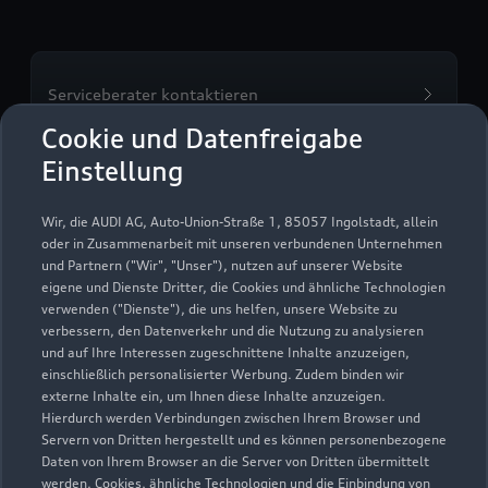
Serviceberater kontaktieren
Cookie und Datenfreigabe
Einstellung
Servicetermin vereinbaren
Wir, die AUDI AG, Auto-Union-Straße 1, 85057 Ingolstadt, allein
oder in Zusammenarbeit mit unseren verbundenen Unternehmen
und Partnern ("Wir", "Unser"), nutzen auf unserer Website
eigene und Dienste Dritter, die Cookies und ähnliche Technologien
verwenden ("Dienste"), die uns helfen, unsere Website zu
Autohaus Marnet GmbH &
verbessern, den Datenverkehr und die Nutzung zu analysieren
und auf Ihre Interessen zugeschnittene Inhalte anzuzeigen,
Co. KG Bad Camberg
einschließlich personalisierter Werbung. Zudem binden wir
externe Inhalte ein, um Ihnen diese Inhalte anzuzeigen.
Servicepartner
e-tron
Hierdurch werden Verbindungen zwischen Ihrem Browser und
Servern von Dritten hergestellt und es können personenbezogene
Daten von Ihrem Browser an die Server von Dritten übermittelt
werden. Cookies, ähnliche Technologien und die Einbindung von