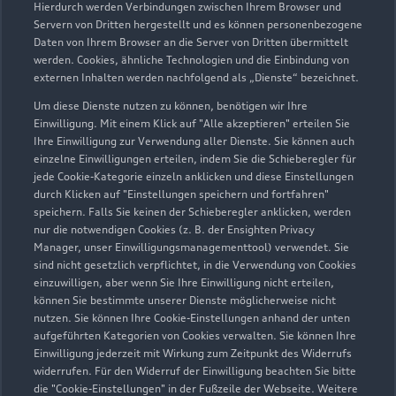
Hierdurch werden Verbindungen zwischen Ihrem Browser und
Servern von Dritten hergestellt und es können personenbezogene
Daten von Ihrem Browser an die Server von Dritten übermittelt
werden. Cookies, ähnliche Technologien und die Einbindung von
externen Inhalten werden nachfolgend als „Dienste“ bezeichnet.
Um diese Dienste nutzen zu können, benötigen wir Ihre
Einwilligung. Mit einem Klick auf "Alle akzeptieren" erteilen Sie
Ihre Einwilligung zur Verwendung aller Dienste. Sie können auch
Audi Pflegemitteltasche
einzelne Einwilligungen erteilen, indem Sie die Schieberegler für
jede Cookie-Kategorie einzeln anklicken und diese Einstellungen
Sommer
durch Klicken auf "Einstellungen speichern und fortfahren"
speichern. Falls Sie keinen der Schieberegler anklicken, werden
Damit Ihr Audi auch im Sommer glänzt: die
nur die notwendigen Cookies (z. B. der Ensighten Privacy
passende Pflege in einer Tasche.
Manager, unser Einwilligungsmanagementtool) verwendet. Sie
sind nicht gesetzlich verpflichtet, in die Verwendung von Cookies
Zur Audi Shopping World
einzuwilligen, aber wenn Sie Ihre Einwilligung nicht erteilen,
können Sie bestimmte unserer Dienste möglicherweise nicht
nutzen. Sie können Ihre Cookie-Einstellungen anhand der unten
aufgeführten Kategorien von Cookies verwalten. Sie können Ihre
Einwilligung jederzeit mit Wirkung zum Zeitpunkt des Widerrufs
widerrufen. Für den Widerruf der Einwilligung beachten Sie bitte
die "Cookie-Einstellungen" in der Fußzeile der Webseite. Weitere